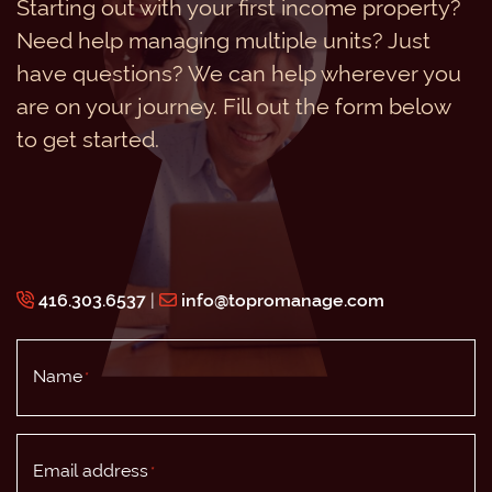
Starting out with your first income property?
Need help managing multiple units? Just
have questions? We can help wherever you
are on your journey. Fill out the form below
to get started.
416.303.6537
|
info@topromanage.com
Name
*
Email address
*