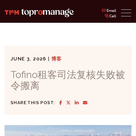
Skip to content
Email
Call
Topromanage Inc.
JUNE 3, 2026 |
博客
Tofino租客司法复核失败被
令搬离
SHARE ON FACEBOOK
SHARE ON TWITTER/X
SHARE ON LINKEDIN
SHARE VIA EMAIL
SHARE THIS POST: