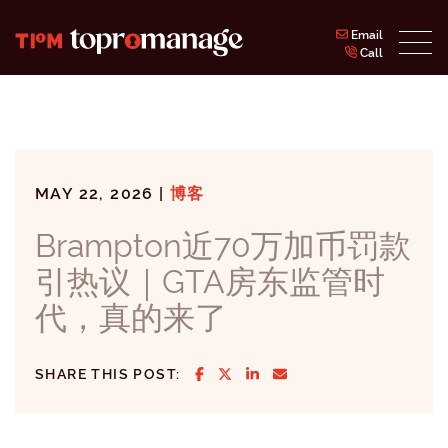
Skip to content
Email
Call
Topromanage Inc.
MAY 22, 2026 |
博客
Brampton近70万加币罚款
引热议｜GTA房东监管时
代，真的来了
SHARE ON FACEBOOK
SHARE ON TWITTER/X
SHARE ON LINKEDIN
SHARE VIA EMAIL
SHARE THIS POST: