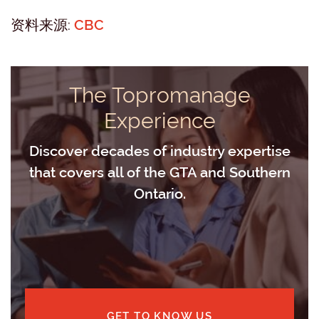
资料来源:
CBC
The Topromanage
Experience
Discover decades of industry expertise
that covers all of the GTA and Southern
Ontario.
GET TO KNOW US