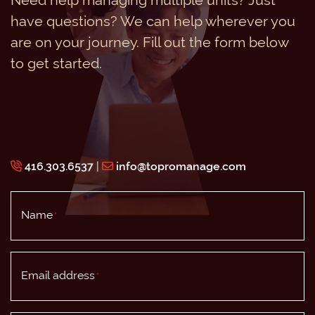
have questions? We can help wherever you
are on your journey. Fill out the form below
to get started.
416.303.6537
|
info@topromanage.com
Name
*
Email address
*